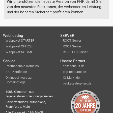
Wir unterstützen die neueste Version von PHP, damit Sie
von den neuesten Funktionen, der verbesserten Leistung
und der höheren Sicherheit profitieren können.
Webhosting
SERVER
Webpaket STARTER
ROOT Server
Webpaket OFFICE
ROOT Server
Webpaket NOLIMIT
RESELLER Server
Service
Unsere Partner
Internationale Domains
ebiz-consult.de
SSL-Zertifikate
php-resource.de
Onlinesoftware zur
IQ-Markt.de
Domainpflege
baukatastrophen.de
100% Ökostrom aus
regenerativen Erzeugungsquellen
Serverstandort Deutschland,
Frankfurt a. Main
Alle Preise inkl. 19% MwSt