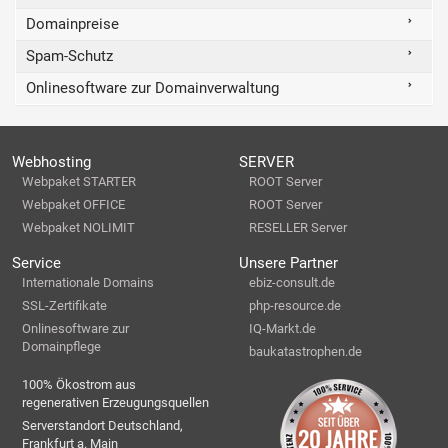
Domainpreise
Spam-Schutz
Onlinesoftware zur Domainverwaltung
Webhosting
SERVER
Webpaket STARTER
ROOT Server
Webpaket OFFICE
ROOT Server
Webpaket NOLIMIT
RESELLER Server
Service
Unsere Partner
Internationale Domains
ebiz-consult.de
SSL-Zertifikate
php-resource.de
Onlinesoftware zur
IQ-Markt.de
Domainpflege
baukatastrophen.de
100% Ökostrom aus
regenerativen Erzeugungsquellen
Serverstandort Deutschland,
Frankfurt a. Main